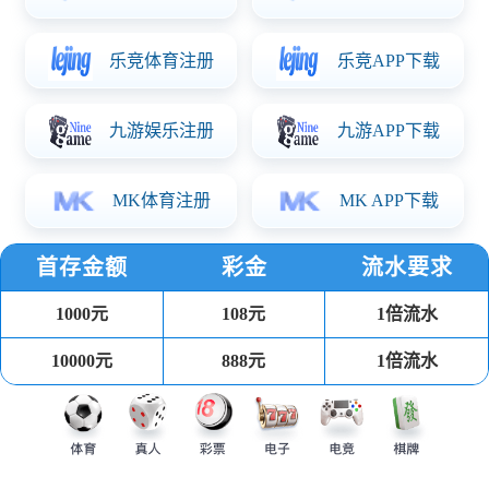
5. 用户权利
您可随时查看、修改、删除自己的信息，或撤销定位、
通知等授权，也可申请注销账号以终止服务。
6. 联系我们
若您在使用过程中有隐私相关疑问或建议，请通过
support@dabecks.com 与我们取得联系，我们会尽快处
理。
荣誉与奖项
星空app入口 致力于为用户提供优质的体育赛事服务，平台