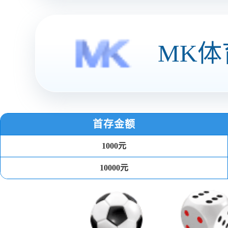
多终端无缝适配
全平台接入星空app入口内容系统，支持 PC、