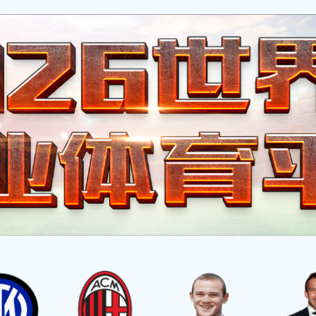
App下载
关于我们
体育焦点
PP与网页版入口｜畅享全球体
足球、篮球、电竞等项目的赛事资讯与数据内容， 
，聚焦热门体育内容， 助您轻松获取赛事动态，掌
手机App
网页版