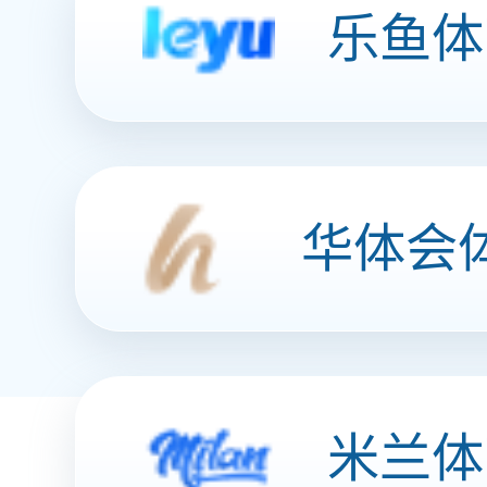
实时数据中心
提供详尽的赛事动态、球员数据、进球时间轴与
节。
战术分析频道
由专业编辑团队策划战术复盘、阵容解构与关键