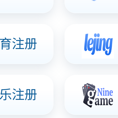
边聊，提升观赛的社交属性。