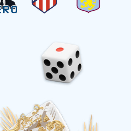
安全与多样化的观赛服务体
景
立了“科技驱动体育创新”的发展方向，融合赛事直播、数据