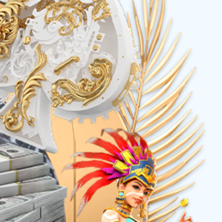
专业性与沉浸感的体育平台。 我们希望通过技术力量让星
、更智能地触达全球用户。