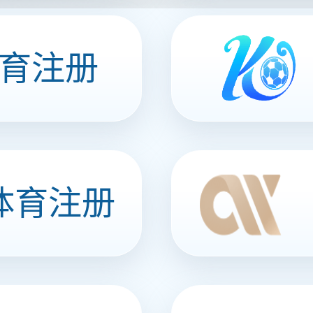
从赛事直播到多端互动，构建星空app入口生态闭环
言解说选项。用户可通过星空app入口平台轻松找到关注比