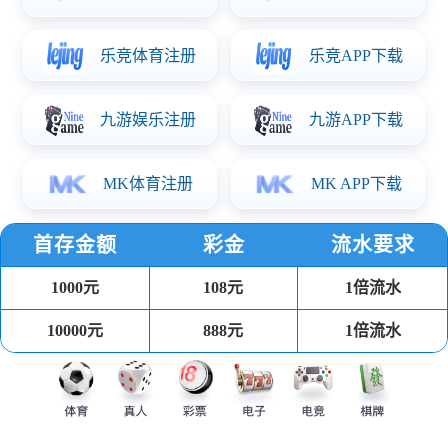
国队意外以0比3的悬殊比分惨败于中国国家队，这不
仅是Faker职业生涯中罕见的一次重大失利，也彻底
粉碎了韩国队在本土卫冕的梦想。对于这位传奇中单
和他所在的T1战队而言，这场溃败带来的不仅是遗
憾，更将直接投射到即将开启的LCK新赛季中。当休
赛期的喧嚣逐渐退去，所有人都在追问：经历了亚运
会决赛的阴影后，T1能否在新赛季重新夺回LCK的统
治力？