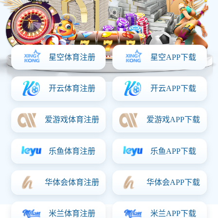
手机App
网页版
Faker亚运会决赛0比3溃败后，T1
新赛季能否找回LCK统治力？
2026-06-05 19:40
66 次阅读
首页
/
体育焦点
在2023年杭州亚运会英雄联盟项目的决赛舞台上，韩