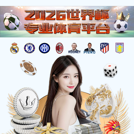
注册入口
星空app入口
APP与网页版入
口｜畅享全球体育赛事与数据
服务
欢迎访问
星空app入口
，提供全面覆盖足球、篮
球、电竞等项目的赛事资讯与数据内容， 支持
APP下载
与
网页使用
，每日同步更新千场比
赛，聚焦热门体育内容， 助您轻松获取赛事动
态，掌握比赛节奏。