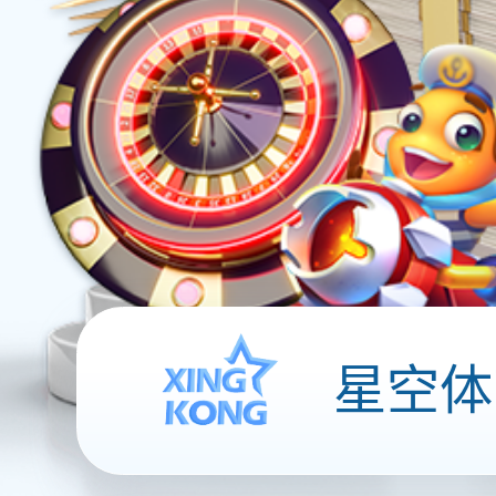
辽宁队作为卫冕冠军，其防守效率在联盟中
君和张镇麟在篮下的护框能力，以及赵继
体防守效率却存在明显起伏——当对手采
攻时，可能被放大为致命弱点。数据显示
优势。
阵容深度：经验与年轻
从阵容厚度来看，辽宁队的轮换阵容更加
老将的防守意识，也让辽宁在比赛末节不
足仍是隐患。例如在关键球的处理上，浙
球，利用防守反击制造机会，这种深度优
战术博弈：辽宁的防守
在战术层面，辽宁队主教练杨鸣显然已将