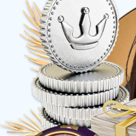
防守效率：辽宁的铜墙铁