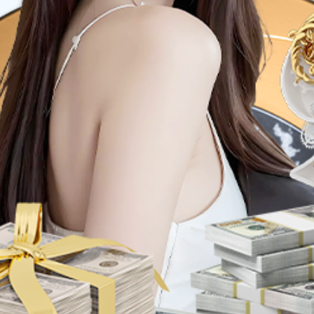
壁 vs 浙江的起伏波动