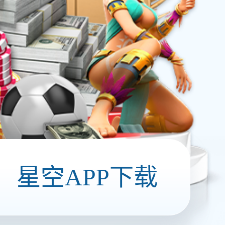
的CBA中显得尤为难得。核心球员如韩德
，尽管拥有吴前、程帅澎等快速后卫，但整
下降。这种不稳定性在面对辽宁体系化的进
，这直接反映了卫冕冠军在防守端的碾压性
高压下稳定输出。替补席上付豪、李晓旭等
奕博等球员场均得分亮眼，但季后赛经验不
便会大幅下滑。辽宁队则能通过多人传导
计划通过前场紧逼和区域联防，切断其传球