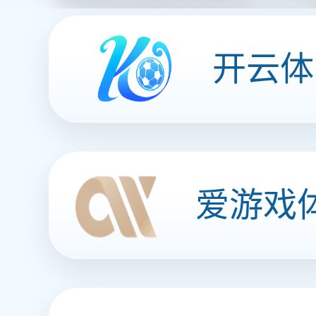
路线。卫冕冠军的防守策略强调“限制外
准。浙江队的应对之道在于提升突破和篮
势很可能被辽宁的防守节奏掌控，争冠概
综上所述，辽宁队凭借联盟顶级的防守效
他们若能在系列赛中减少失误并提升防守
启新的时代。无论结果如何，这场防守与进
上一篇：
韦世豪大腿拉伤未愈，成都蓉城医疗…