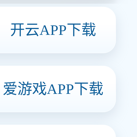
命中率虽高，但面对高强度对抗时容易失
。如果浙江无法在首节建立节奏，比赛的走
先浙江。但浙江队的年轻冲劲也不容忽视，
固其王朝地位；而浙江若能逆袭，则可能开
下一篇：
盖帽榜：文班亚马场均3.5盖帽，新秀